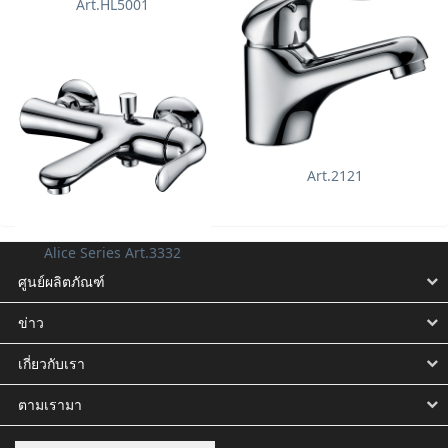
Art.HL5001
Art.PK364D
Art.2121
Alice Series Art.3332
ศูนย์ผลิตภัณฑ์
ข่าว
เกี่ยวกับเรา
ตามเรามา